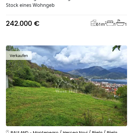
Stock eines Wohngeb
242.000 €
2
61
m
1
1
Verkaufen
BAULAND
Montenegro
/
Herceg Novi
/
Bijela
/
Bijela