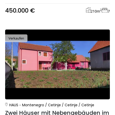
450.000 €
2
210
m
7
Verkaufen
HAUS
Montenegro
/
Cetinje
/
Cetinje
/
Cetinje
Zwei Häuser mit Nebengebäuden im