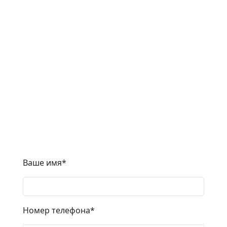
обратной
связи
Ответим на вопросы и рассмотрим предложения к
сотрудничеству.
Ваше имя
*
Номер телефона
*