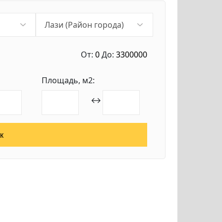
От:
0
До:
3300000
Площадь, м2:
↔
к