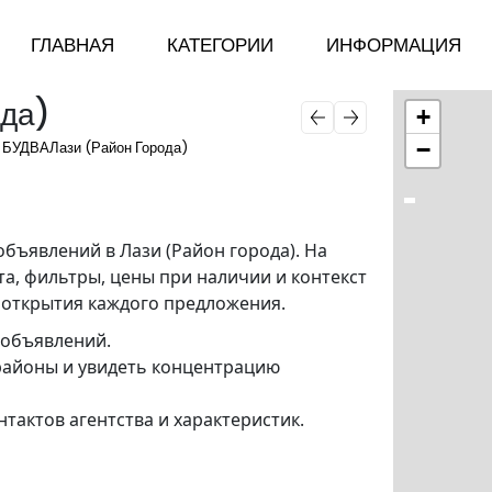
ГЛАВНАЯ
КАТЕГОРИИ
ИНФОРМАЦИЯ
ода)
+
КОММЕРЧЕСКАЯ
О НАС
−
БУДВА
Лази (Район Города)
НЕДВИЖИМОСТЬ
ПОЛИТИКА
УЧАСТОК
КОНФИДЕНЦИАЛЬН
КВАРТИРА
КОНТАКТЫ
бъявлений в Лази (Район города). На
та, фильтры, цены при наличии и контекст
ДОМ
ПРАВИЛА ПОЛЬЗО
 открытия каждого предложения.
 объявлений.
 районы и увидеть концентрацию
нтактов агентства и характеристик.