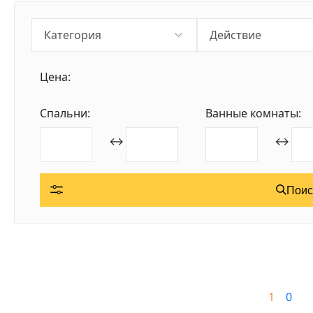
Цена:
Спальни:
Ванные комнаты:
↔
↔
Поис
1
0