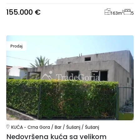
155.000 €
2
163
m
5
Prodaj
KUĆA
Crna Gora
/
Bar
/
Šušanj
/
Šušanj
Nedovršena kuća sa velikom