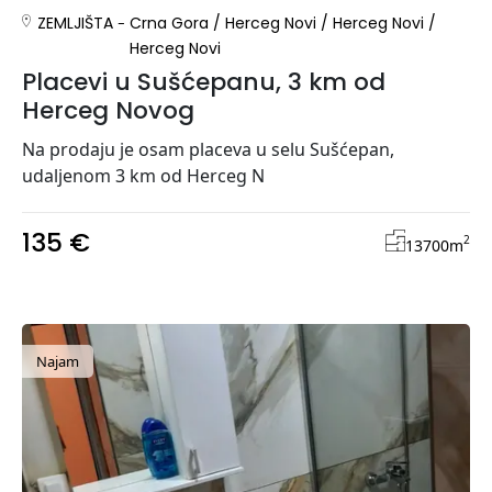
ZEMLJIŠTA
Crna Gora
/
Herceg Novi
/
Herceg Novi
/
Herceg Novi
Placevi u Sušćepanu, 3 km od
Herceg Novog
Na prodaju je osam placeva u selu Sušćepan,
udaljenom 3 km od Herceg N
135 €
2
13700
m
Najam