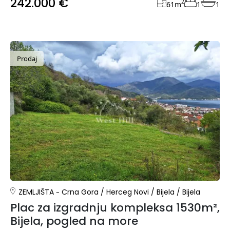
242.000 €
2
61
m
1
1
Prodaj
ZEMLJIŠTA
Crna Gora
/
Herceg Novi
/
Bijela
/
Bijela
Plac za izgradnju kompleksa 1530m²,
Bijela, pogled na more