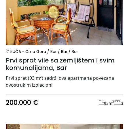
KUĆA
Crna Gora
/
Bar
/
Bar
/
Bar
Prvi sprat vile sa zemljištem i svim
komunalijama, Bar
Prvi sprat (93 m²) sadrži dva apartmana povezana
dvostrukim izolacioni
200.000 €
2
93
m
3