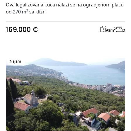
Ova legalizovana kuca nalazi se na ogradjenom placu
od 270 m² sa klizn
169.000 €
2
93
m
2
Najam