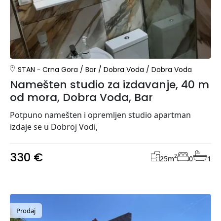
STAN
Crna Gora
/
Bar
/
Dobra Voda
/
Dobra Voda
Namešten studio za izdavanje, 40 m
od mora, Dobra Voda, Bar
Potpuno namešten i opremljen studio apartman
izdaje se u Dobroj Vodi,
330 €
2
25
m
0
1
Prodaj