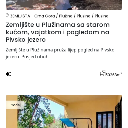
ZEMLJIŠTA
Crna Gora
/
Plužine
/
Pluzine
/
Pluzine
Zemljište u Plužinama sa starom
kućom, vajatkom i pogledom na
Pivsko jezero
Zemljište u Plužinama pruža lijep pogled na Pivsko
jezero. Posjed obuh
€
2
50263
m
Prodaj