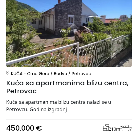
KUĆA
Crna Gora
/
Budva
/
Petrovac
Kuća sa apartmanima blizu centra,
Petrovac
Kuća sa apartmanima blizu centra nalazi se u
Petrovcu. Godina izgradnj
450.000 €
2
210
m
7