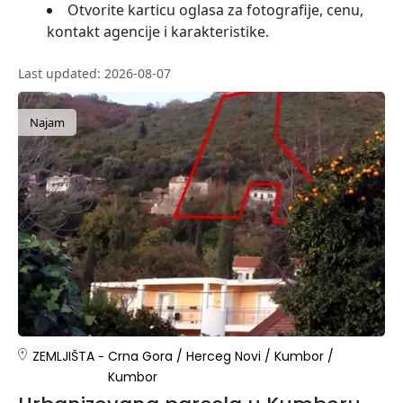
Otvorite karticu oglasa za fotografije, cenu,
kontakt agencije i karakteristike.
Last updated: 2026-08-07
Najam
ZEMLJIŠTA
Crna Gora
/
Herceg Novi
/
Kumbor
/
Kumbor